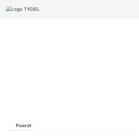
Fundacja TYGIEL – kursy, szkolenia,
warsztaty
Działamy na rzecz podnoszenia kompetencji
Powrót